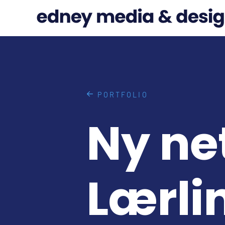
PORTFOLIO
Ny net
Lærli