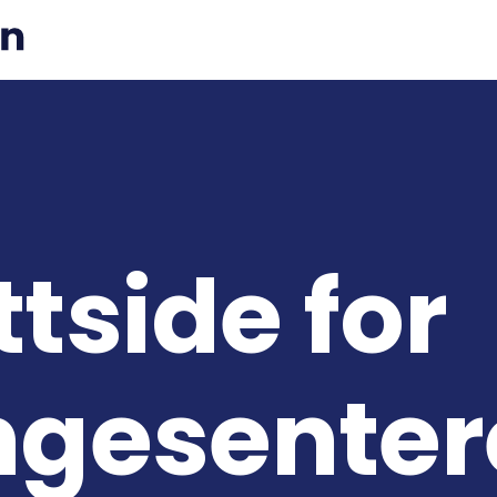
tside for
ngesentere